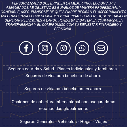
PERSONALIZADAS QUE BRINDEN LA MEJOR PROTECCIÓN A MIS
ASEGURADOS, MI OBJETIVO ES GUIARLOS DE MANERA PROFESIONAL Y
CONFIABLE, ASEGURÁNDOME DE QUE SIEMPRE RECIBAN EL ASESORAMIENTO
ADECUADO PARA SUS NECESIDADES Y PRIORIDADES. MI ENFOQUE SE BASA EN
GENERAR RELACIONES A LARGO PLAZO, BASADAS EN LA CONFIANZA, LA
TRANSPARENCIA Y EL COMPROMISO CON SU BIENESTAR FINANCIERO Y
PERSONAL.
F
I
I
W
E
a
n
n
h
n
c
s
s
a
v
e
t
t
t
e
Seguros de Vida y Salud - Planes individuales y familiares -
b
a
a
s
l
Seguros de vida con beneficio de ahorro
o
g
g
a
o
o
r
r
p
p
Seguros de vida con beneficios en ahorro
k
a
a
p
e
-
m
m
Opciones de cobertura internacional con aseguradoras
f
reconocidas globalmente.
Seguros Generales: Vehículos - Hogar - Viajes